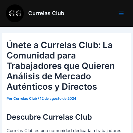
Ir
al
Currelas Club
Main
contenido
Men
Únete a Currelas Club: La
Comunidad para
Trabajadores que Quieren
Análisis de Mercado
Auténticos y Directos
Por
Currelas Club
/
12 de agosto de 2024
Descubre Currelas Club
Currelas Club es una comunidad dedicada a trabajadores